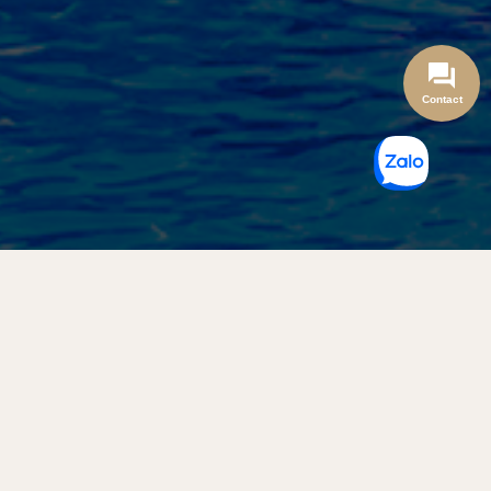
Contact
Nằm trong khuôn viên rộng gần 6.000 m2, Khu du lịch Hòn
Rơm 2 được thiết kế theo hình thức khu du lịch chủ yếu phục
vụ du khách đến tham quan nghỉ dưỡng. Đến đây bạn sẽ
không còn cảm thấy xa lạ mà cảm giác gần gũi, phục vụ tận
tình chu đáo, các buổi tiệc tùng, picnic diễn ra thường xuyên.
Với quy mô 37 phòng và 1 phòng Villa tiện nghi đầy đủ,