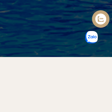
Nằm trong khuôn viên rộng gần 6.000 m2, Khu du lịch Hòn
Rơm 2 được thiết kế theo hình thức khu du lịch chủ yếu phục
vụ du khách đến tham quan nghỉ dưỡng. Đến đây bạn sẽ
không còn cảm thấy xa lạ mà cảm giác gần gũi, phục vụ tận
tình chu đáo, các buổi tiệc tùng, picnic diễn ra thường xuyên.
Với quy mô 37 phòng và 1 phòng Villa tiện nghi đầy đủ,