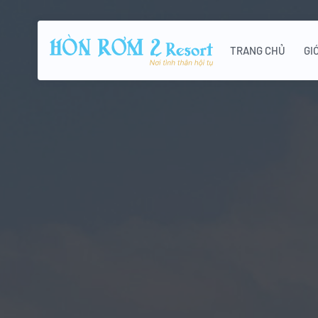
TRANG CHỦ
GI