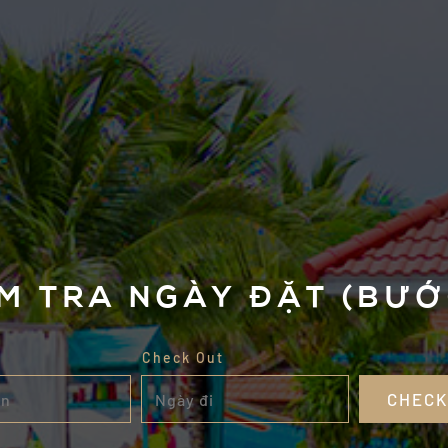
M TRA NGÀY ĐẶT (BƯỚ
Check Out